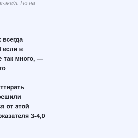
-экв/л. Но на
 всегда
 если в
 так много, —
то
оттирать
 решили
я от этой
казателя 3-4,0