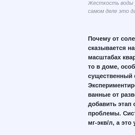
Жесткость воды у
самом деле это д
Почему от соле
сказывается на
масштабах квар
то в доме, осо
существенный ф
Экспериментиро
ванные от разв
добавить этап 
проблемы. Сист
мг-экв/л, а это