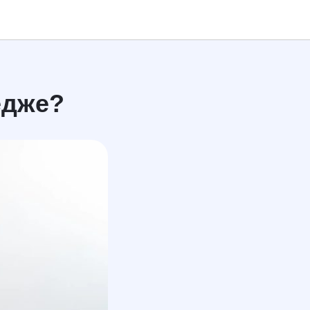
едже?