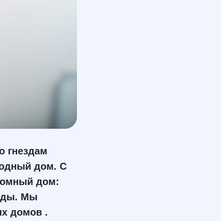
по гнездам
родный дом. С
ромный дом:
оды. Мы
х домов .