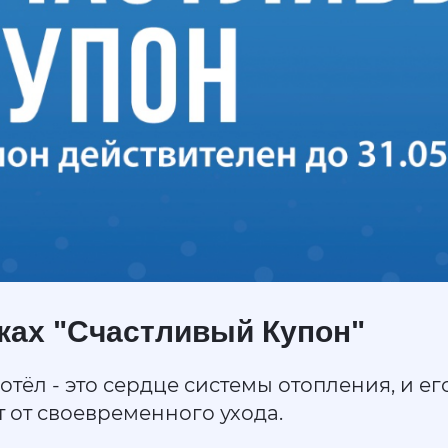
уках "Счастливый Купон"
отёл - это сердце системы отопления, и е
т от своевременного ухода.