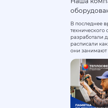
Наша комп
оборудован
В последнее в
технического 
разработали д
расписали как
они занимают 