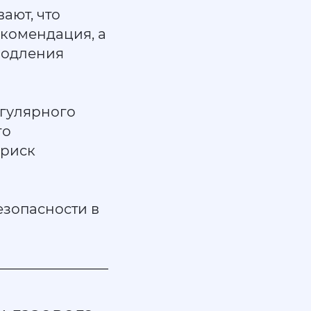
ают, что
екомендация, а
родления
егулярного
го
 риск
езопасности в