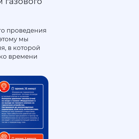
 газового
го проведения
этому мы
я, в которой
ько времени