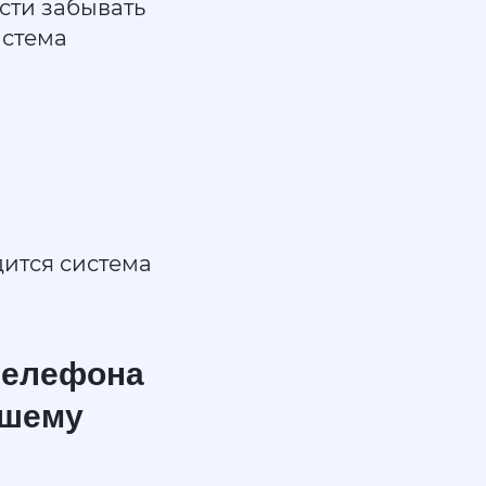
асти забывать
истема
дится система
телефона
ашему